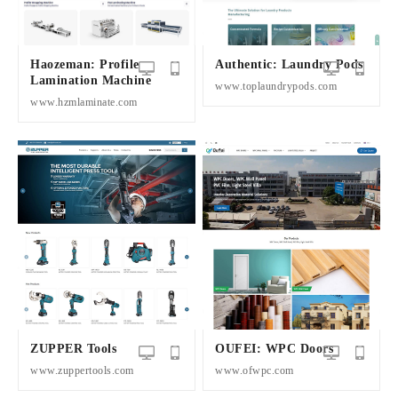
Haozeman: Profile
Authentic: Laundry Pods
Lamination Machine
www.toplaundrypods.com
www.hzmlaminate.com
ZUPPER Tools
OUFEI: WPC Doors
www.zuppertools.com
www.ofwpc.com