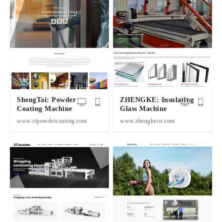
ShengTai: Powder
ZHENGKE: Insulating
Coating Machine
Glass Machine
www.stpowdercoating.com
www.zhengkecn.com