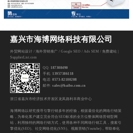
嘉兴市海博网络科技有限公司
外贸网站设计
/
海外营销推广
/
Google SEO
/
Ads SEM
/
免费建站 |
SupplierList.com
QQ:
187308490
手机:
13957386118
电话:
0573-82180208
邮件:
sales@haibo.com.cn
浙江省嘉兴市经济技术开发区龙凤路利丰商业中心
海博网络以研究搜寻引擎行销多年的经验，根据最佳化的网络行销策
略，为奉化客户建立完全符合SEO标准的全方位整体网络营销型网
站，利用独特的网络行销方式，使用各种不同网络行销工具，搜索引
擎优化(SEO)、社交网络优化(SNS)、视频营销(Youtube)，帮助奉化