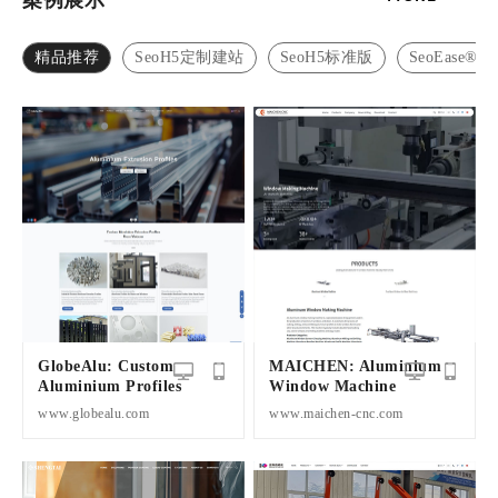
案例展示
精品推荐
SeoH5定制建站
SeoH5标准版
SeoEase®
GlobeAlu: Custom
MAICHEN: Aluminium
Aluminium Profiles
Window Machine
www.globealu.com
www.maichen-cnc.com