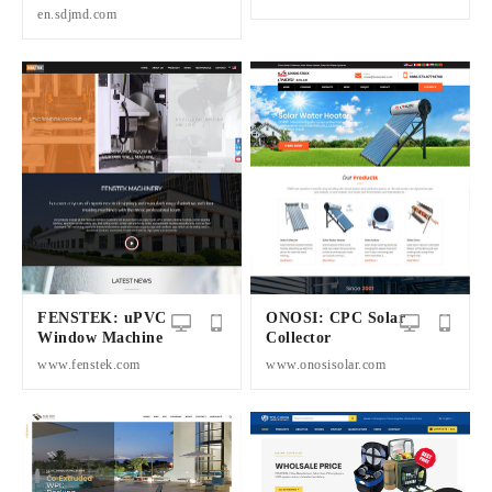
en.sdjmd.com
FENSTEK: uPVC
ONOSI: CPC Solar
Window Machine
Collector
www.fenstek.com
www.onosisolar.com