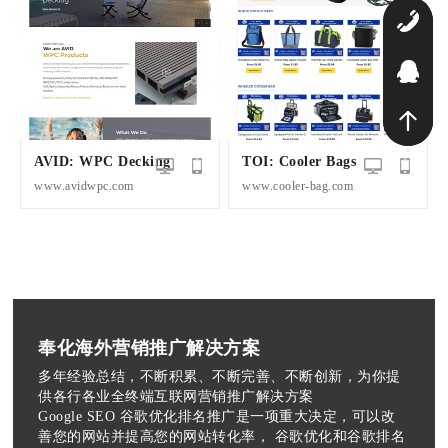
1
Q
AVID: WPC Decking
TOI: Cooler Bags
www.avidwpc.com
www.cooler-bag.com
奉化海外营销推广解决方案
多年经验总结，不断积累、不断完善、不断创新，为你提
供各行各业全终端互联网营销推广解决方案
Google SEO 谷歌优化排名推广是一项重大决定，可以改
善您的网站并提高您的网站转化率， 谷歌优化和谷歌排名