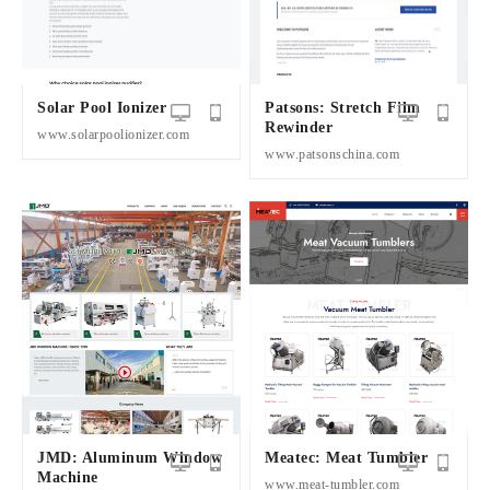
Solar Pool Ionizer
Patsons: Stretch Film
Rewinder
www.solarpoolionizer.com
www.patsonschina.com
JMD: Aluminum Window
Meatec: Meat Tumbler
Machine
www.meat-tumbler.com