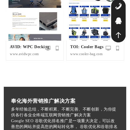
1
Q
AVID: WPC Decking
TOI: Cooler Bags
www.avidwpc.com
www.cooler-bag.com
奉化海外营销推广解决方案
多年经验总结，不断积累、不断完善、不断创新，为你提
供各行各业全终端互联网营销推广解决方案
Google SEO 谷歌优化排名推广是一项重大决定，可以改
善您的网站并提高您的网站转化率， 谷歌优化和谷歌排名