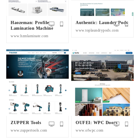
Haozeman: Profile
Authentic: Laundry Pods
Lamination Machine
www.toplaundrypods.com
www.hzmlaminate.com
ZUPPER Tools
OUFEI: WPC Doors
www.zuppertools.com
www.ofwpc.com