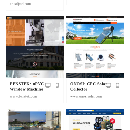
en.sdjmd.com
FENSTEK: uPVC
ONOSI: CPC Solar
Window Machine
Collector
www.fenstek.com
www.onosisolar.com