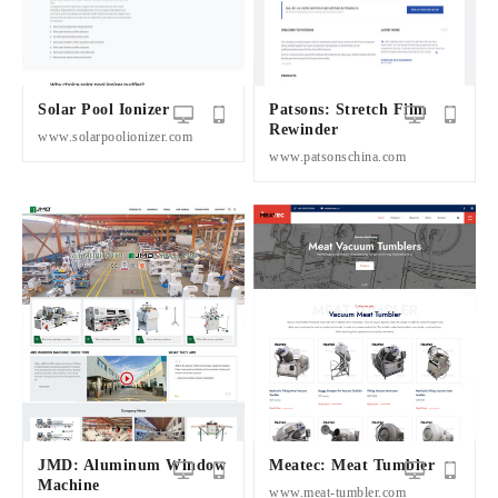
Solar Pool Ionizer
Patsons: Stretch Film
Rewinder
www.solarpoolionizer.com
www.patsonschina.com
JMD: Aluminum Window
Meatec: Meat Tumbler
Machine
www.meat-tumbler.com