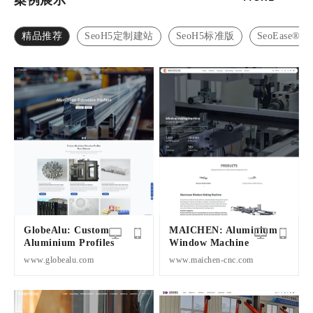
案例展示
精品推荐
SeoH5定制建站
SeoH5标准版
SeoEase®
GlobeAlu: Custom
MAICHEN: Aluminium
Aluminium Profiles
Window Machine
www.globealu.com
www.maichen-cnc.com