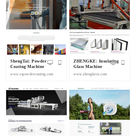
ShengTai: Powder
ZHENGKE: Insulating
Coating Machine
Glass Machine
www.stpowdercoating.com
www.zhengkecn.com