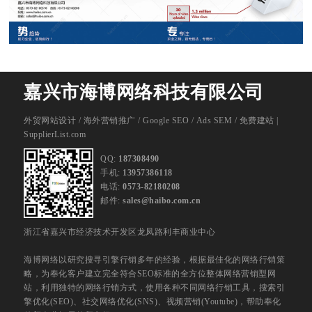
嘉兴市海博网络科技有限公司
外贸网站设计
/
海外营销推广
/
Google SEO
/
Ads SEM
/
免费建站 |
SupplierList.com
QQ:
187308490
手机:
13957386118
电话:
0573-82180208
邮件:
sales@haibo.com.cn
浙江省嘉兴市经济技术开发区龙凤路利丰商业中心
海博网络以研究搜寻引擎行销多年的经验，根据最佳化的网络行销策
略，为奉化客户建立完全符合SEO标准的全方位整体网络营销型网
站，利用独特的网络行销方式，使用各种不同网络行销工具，搜索引
擎优化(SEO)、社交网络优化(SNS)、视频营销(Youtube)，帮助奉化